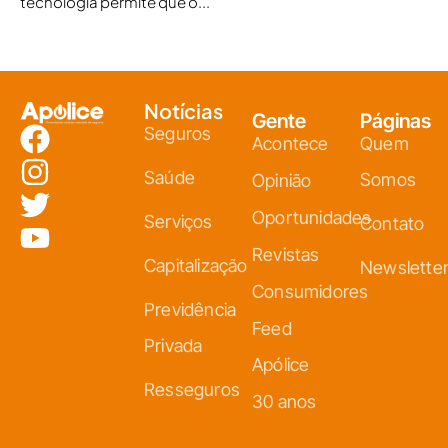
tecnologia permite que o...
Notícias
Gente
Páginas
Seguros
Acontece
Quem
Saúde
Somos
Opinião
Oportunidades
Serviços
Contato
Revistas
Capitalização
Newslette
Consumidores
Previdência
Feed
Privada
Apólice
Resseguros
30 anos