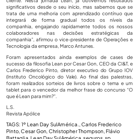
cliente. Nesta jornada Lean, já obtivemos resultados
significativos desde o seu início, mas sabemos que se
trata de uma melhoria com aprendizado contínuo que
integrará de forma gradual todos os níveis da
companhia, engajando rapidamente todos os nossos
colaboradores nas decisões estratégicas da
companhia”, afirmou o vice-presidente de Operações e
Tecnologia da empresa, Marco Antunes.
Foram apresentados ainda exemplos de cases de
sucesso da filosofia Lean por Cesar Gon, CEO da CI&T, e
Carlos Frederico Pinto, diretor executivo do Grupo IOV
(Instituto Oncológico do Vale). Ao final das palestras,
foram realizados sorteios de livros sobre o tema e um
tablet para o vencedor da melhor frase do concurso “O
que é Lean para mim?”.
L.S.
Revista Apólice
TAGS:
1º Lean Day SulAmérica.
,
Carlos Frederico
Pinto
,
Cesar Gon
,
Christopher Thompson
,
Flávio
Battaglia
,
Lean Day SulAmérica
,
seguros
,
sp
,