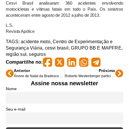
Cesvi Brasil analisaram 360 acidentes envolvendo
motocicletas e vítimas fatais em todo o País. Os sinistros
aconteceram entre agosto de 2012 a julho de 2013.
L.S.
Revista Apólice
TAGS:
acidente moto
,
Centro de Experimentação e
Segurança Viária
,
cesvi brasil
,
GRUPO BB E MAPFRE
,
região sul
,
seguros
Compartilhe no:
Anterior
Próximo
Árvore de Natal da Bradesco Seguros será inaugurada no próximo dia 29
Roberto Westenberger participa de bate-papo em MG
Assine nossa newsletter
Nome
Seu e-mail