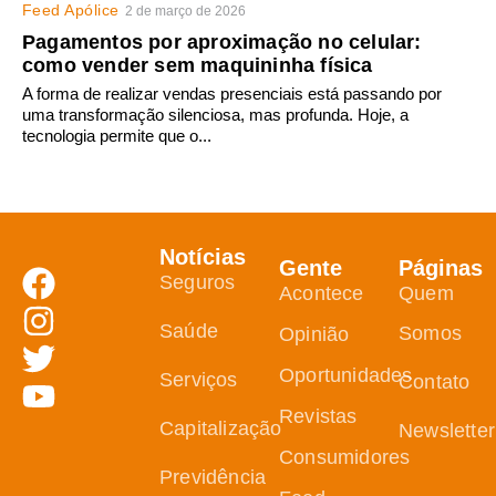
Feed Apólice
2 de março de 2026
Pagamentos por aproximação no celular:
como vender sem maquininha física
A forma de realizar vendas presenciais está passando por
uma transformação silenciosa, mas profunda. Hoje, a
tecnologia permite que o...
Notícias
Gente
Páginas
Seguros
Acontece
Quem
Saúde
Somos
Opinião
Oportunidades
Serviços
Contato
Revistas
Capitalização
Newsletter
Consumidores
Previdência