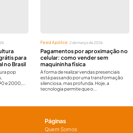
Feed Apólice
026
2 de março de 2026
ltura
Pagamentos por aproximação no
grátis para
celular: como vender sem
l no Brasil
maquininha física
tura pop
A forma de realizar vendas presenciais
,
está passando por uma transformação
0 e 2000,...
silenciosa, mas profunda. Hoje, a
tecnologia permite que o...
Páginas
Quem Somos