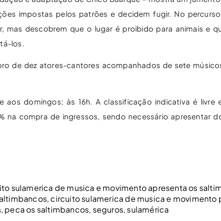
ões impostas pelos patrões e decidem fugir. No percurso
 mas descobrem que o lugar é proibido para animais e q
tá-los.
coro de dez atores-cantores acompanhados de sete músicos
aos domingos; às 16h. A classificação indicativa é livre e
0% na compra de ingressos, sendo necessário apresentar 
uito sulamerica de musica e movimento apresenta os salt
saltimbancos
,
circuito sulamerica de musica e movimento 
s
,
peca os saltimbancos
,
seguros
,
sulamérica