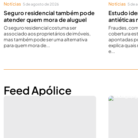
Notícias
Notícias
5 de agosto de 2026
5 de 
Seguro residencial também pode
Estudo iden
atender quem mora de aluguel
antiéticas 
O seguro residencial costuma ser
Fraudes, cor
associado aos proprietários de imóveis,
cobertura est
mas também pode ser uma alternativa
apontadas po
para quem mora de...
explica quai
e...
Feed Apólice