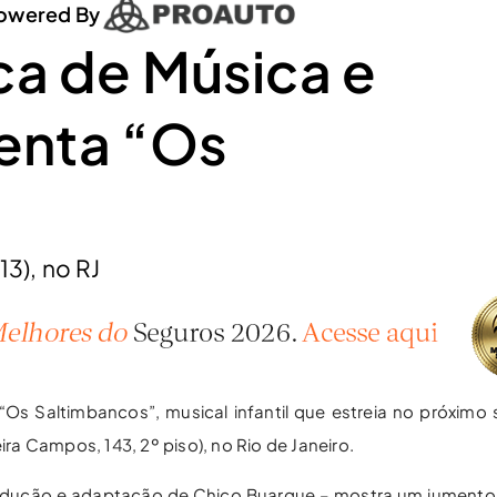
owered By
ca de Música e
enta “Os
13), no RJ
Os Saltimbancos”, musical infantil que estreia no próximo 
a Campos, 143, 2º piso), no Rio de Janeiro.
radução e adaptação de Chico Buarque – mostra um jumento