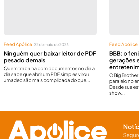
Feed Apólice
Feed Apólice
22 de maio de 2026
Ninguém quer baixar leitor de PDF
BBB: o fe
pesado demais
gerações 
entretenim
Quem trabalha com documentos no dia a
dia sabe que abrir um PDF simples virou
O Big Brothe
umadecisão mais complicada do que...
paralelo no e
Desde sua est
show...
Notíc
Segur