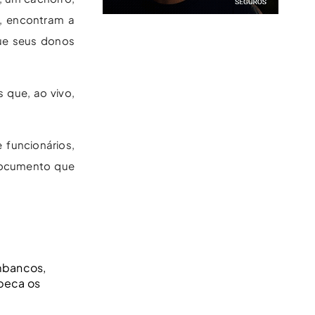
, encontram a
ue seus donos
 que, ao vivo,
 funcionários,
documento que
imbancos
,
peca os