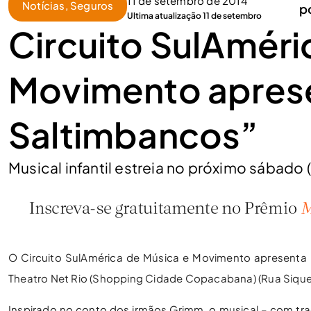
11 de setembro de 2014
Notícias
,
Seguros
p
Ultima atualização 11 de setembro
Circuito SulAméri
Movimento apres
Saltimbancos”
Musical infantil estreia no próximo sábado (
O Circuito SulAmérica de Música e Movimento apresenta “
Theatro Net Rio (Shopping Cidade Copacabana) (Rua Siqueir
Inspirado no conto dos irmãos Grimm, o musical – com t