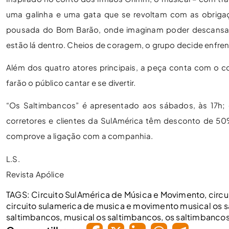
uma galinha e uma gata que se revoltam com as obrigaç
pousada do Bom Barão, onde imaginam poder descansar,
estão lá dentro. Cheios de coragem, o grupo decide enfren
Além dos quatro atores principais, a peça conta com o 
farão o público cantar e se divertir.
“Os Saltimbancos” é apresentado aos sábados, às 17h; e 
corretores e clientes da SulAmérica têm desconto de 5
comprove a ligação com a companhia.
L.S.
Revista Apólice
TAGS:
Circuito SulAmérica de Música e Movimento
,
circ
circuito sulamerica de musica e movimento musical os 
saltimbancos
,
musical os saltimbancos
,
os saltimbanco