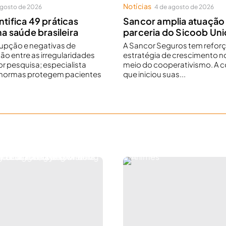
Notícias
agosto de 2026
4 de agosto de 2026
tifica 49 práticas
Sancor amplia atuaçã
na saúde brasileira
parceria do Sicoob Un
rupção e negativas de
A Sancor Seguros tem refor
ão entre as irregularidades
estratégia de crescimento no
r pesquisa; especialista
meio do cooperativismo. A 
s normas protegem pacientes
que iniciou suas...