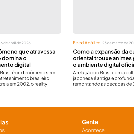
Feed Apólice
6 de abril de 2026
23 de março de 2
nômeno que atravessa
Como a expansão da cu
e domina o
oriental trouxe animes 
ento digital
o ambiente digital oficia
r Brasil é um fenômeno sem
A relação do Brasil com a cul
ntretenimento brasileiro.
japonesa é antiga e profunda
reia em 2002, o reality
remontando às décadas de 9
ias
Gente
os
Acontece