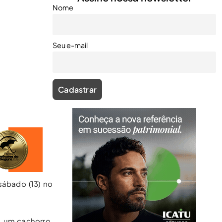
Nome
Seu e-mail
sábado (13) no
, um cachorro,