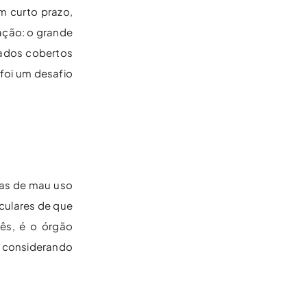
m curto prazo,
pação: o grande
hados cobertos
 foi um desafio
ias de mau uso
culares de que
lês, é o órgão
á considerando