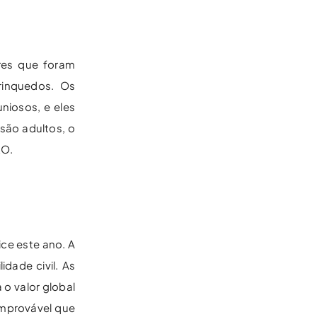
res que foram
rinquedos. Os
niosos, e eles
são adultos, o
&O.
ce este ano. A
dade civil. As
o valor global
improvável que