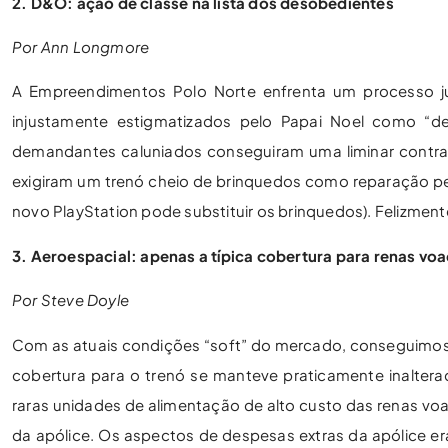
2. D&O: ação de classe na lista dos desobedientes
Por Ann Longmore
A Empreendimentos Polo Norte enfrenta um processo j
injustamente estigmatizados pelo Papai Noel como “d
demandantes caluniados conseguiram uma liminar contra
exigiram um trenó cheio de brinquedos como reparação pe
novo PlayStation pode substituir os brinquedos). Felizme
3. Aeroespacial: apenas a típica cobertura para renas vo
Por Steve Doyle
Com as atuais condições “soft” do mercado, conseguimos 
cobertura para o trenó se manteve praticamente inalterada
raras unidades de alimentação de alto custo das renas vo
da apólice. Os aspectos de despesas extras da apólice 