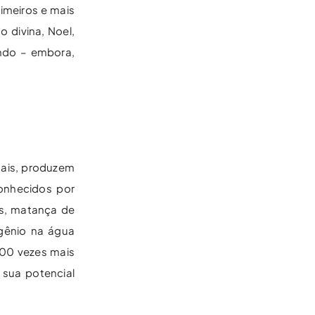
imeiros e mais
 divina, Noel,
ndo – embora,
mais, produzem
onhecidos por
is, matança de
igênio na água
100 vezes mais
sua potencial