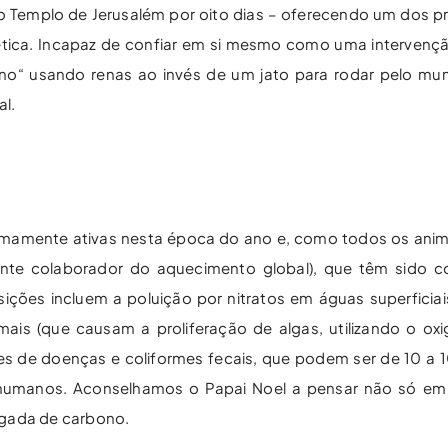
o Templo de Jerusalém por oito dias – oferecendo um dos pr
tica. Incapaz de confiar em si mesmo como uma intervenção
no“ usando renas ao invés de um jato para rodar pelo mu
al.
emamente ativas nesta época do ano e, como todos os ani
ente colaborador do aquecimento global), que têm sido c
ções incluem a poluição por nitratos em águas superficia
mais (que causam a proliferação de algas, utilizando o ox
res de doenças e coliformes fecais, que podem ser de 10 a 
humanos. Aconselhamos o Papai Noel a pensar não só em 
egada de carbono.