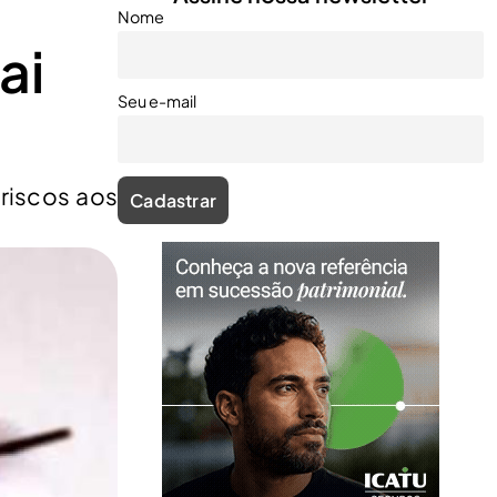
Nome
ai
Seu e-mail
 riscos aos