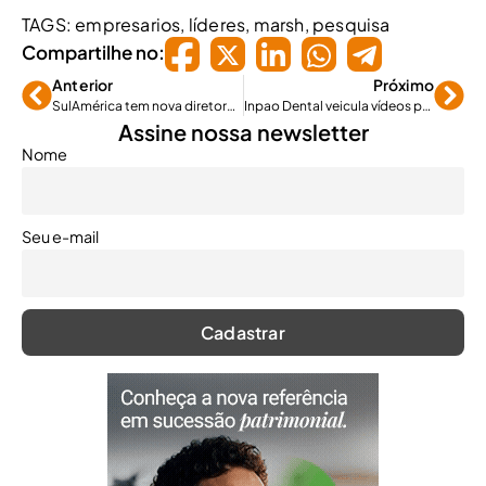
TAGS:
empresarios
,
líderes
,
marsh
,
pesquisa
Compartilhe no:
Anterior
Próximo
SulAmérica tem nova diretora de Capital Humano
Inpao Dental veicula vídeos para celebrar Dia do Dentista
Assine nossa newsletter
Nome
Seu e-mail