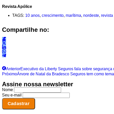
Revista Apólice
TAGS:
10 anos
,
crescimento
,
marítima
,
nordeste
,
revista
Compartilhe no:
Anterior
Executivo da Liberty Seguros fala sobre segurança 
Próximo
Árvore de Natal da Bradesco Seguros tem como tema
Assine nossa newsletter
Nome
Seu e-mail