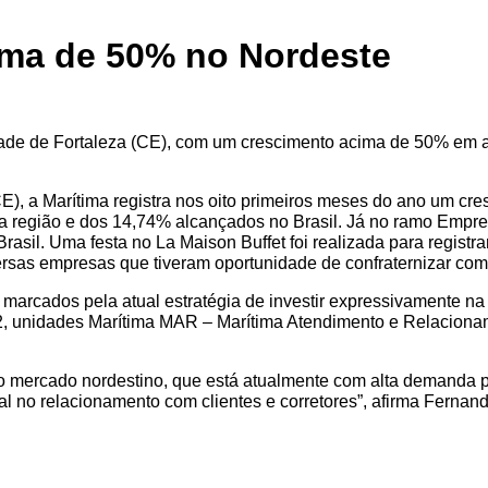
ima de 50% no Nordeste
de de Fortaleza (CE), com um crescimento acima de 50% em al
), a Marítima registra nos oito primeiros meses do ano um cre
 região e dos 14,74% alcançados no Brasil. Já no ramo Empres
sil. Uma festa no La Maison Buffet foi realizada para registr
ersas empresas que tiveram oportunidade de confraternizar com 
marcados pela atual estratégia de investir expressivamente n
012, unidades Marítima MAR – Marítima Atendimento e Relacion
 no mercado nordestino, que está atualmente com alta demanda 
l no relacionamento com clientes e corretores”, afirma Fernand