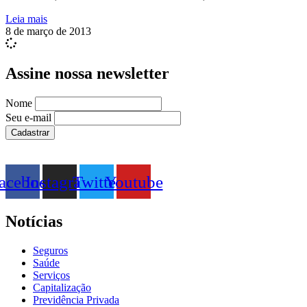
Leia mais
8 de março de 2013
Assine nossa newsletter
Nome
Seu e-mail
acebook
Instagram
Twitter
Youtube
Notícias
Seguros
Saúde
Serviços
Capitalização
Previdência Privada