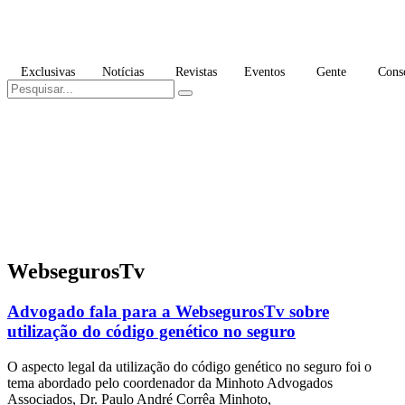
Ir
para
o
conteúdo
Exclusivas
Notícias
Revistas
Eventos
Gente
Cons
WebsegurosTv
Advogado fala para a WebsegurosTv sobre
utilização do código genético no seguro
O aspecto legal da utilização do código genético no seguro foi o
tema abordado pelo coordenador da Minhoto Advogados
Associados, Dr. Paulo André Corrêa Minhoto,