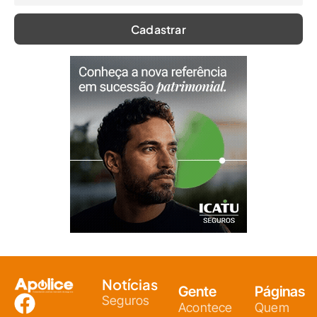
Notícias
Gente
Páginas
Seguros
Acontece
Quem