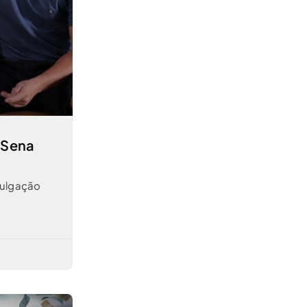
 Sena
vulgação