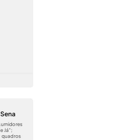
 Sena
sumidores
e Já”;
s quadros