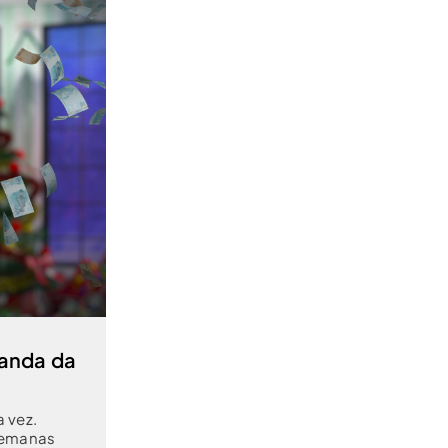
ganda da
 vez.
 semanas