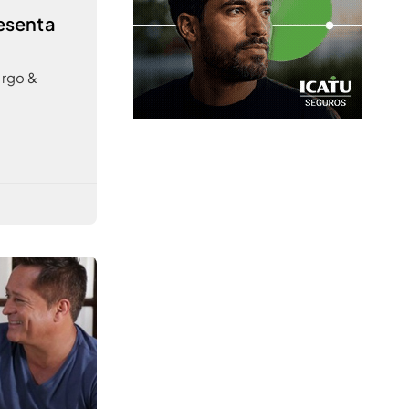
esenta
argo &