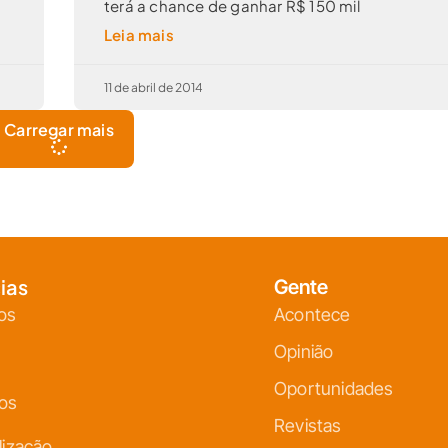
terá a chance de ganhar R$ 150 mil
Leia mais
11 de abril de 2014
Carregar mais
ias
Gente
os
Acontece
Opinião
Oportunidades
ços
Revistas
lização