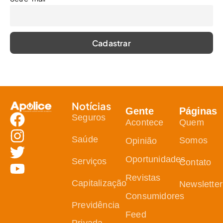
Notícias
Gente
Páginas
Seguros
Acontece
Quem
Saúde
Somos
Opinião
Oportunidades
Serviços
Contato
Revistas
Capitalização
Newsletter
Consumidores
Previdência
Feed
Privada