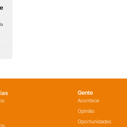
re
la
ias
Gente
os
Acontece
Opinião
Oportunidades
ços