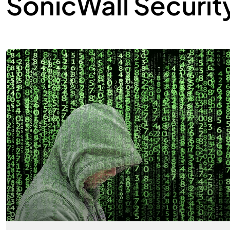
SonicWall Securit