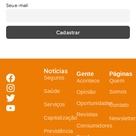
Seu e-mail
Notícias
Gente
Páginas
Seguros
Acontece
Quem
Saúde
Somos
Opinião
Oportunidades
Serviços
Contato
Revistas
Capitalização
Newsletter
Consumidores
Previdência