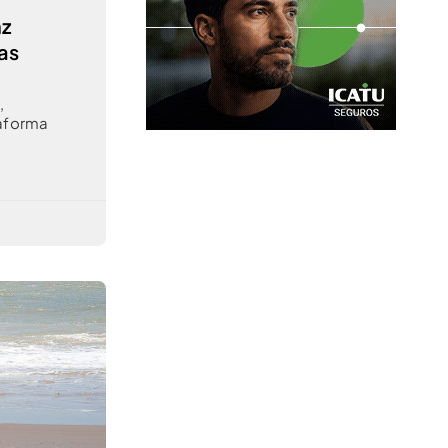
nz
cas
,
,
taforma