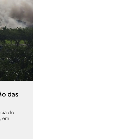
ão das
ncia do
s, em