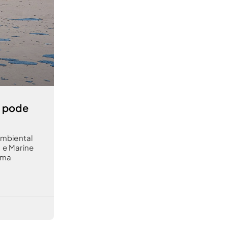
s pode
Ambiental
s e Marine
uma