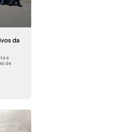
ivos da
nta e
res de