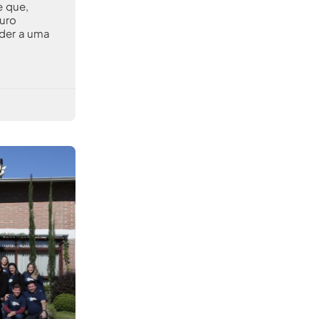
e que,
uro
nder a uma