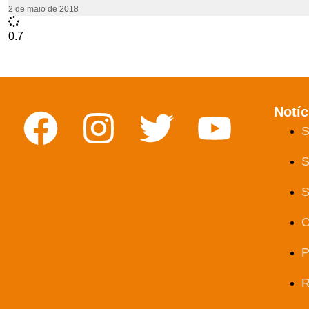
2 de maio de 2018
Notíc
S
S
S
C
P
R