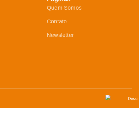
Quem Somos
Contato
Newsletter
Desen
retamente no seu e-mail.