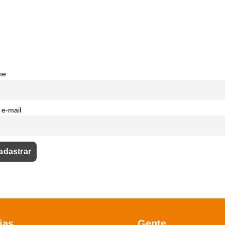
me
 e-mail
ias
Gente