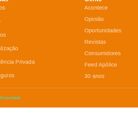
os
Acontece
Opinião
e
Oportunidades
ços
Revistas
alização
Consumidores
dência Privada
Feed Apólice
guros
30 anos
 Privacidade
Assine nossa Newsletter
tícias, análises e tendências do mercado de seguros di
me