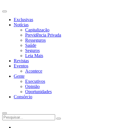
Ir
para
o
Exclusivas
conteúdo
Notícias
Capitalização
Previdência Privada
Resseguros
Saúde
Seguros
Leia Mais
Revistas
Eventos
Acontece
Gente
Executivos
Opinião
Oportunidades
Consórcio