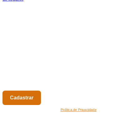
Assine nossa Newsletter
Receba as principais notícias, análises e tendências do mercado de
seguros diretamente no seu e-mail.
Nome
Seu e-mail
Respeitamos sua privacidade.
Leia nossa
Política de Privacidade
.