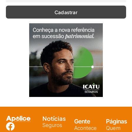
Notícias
Gente
Páginas
Seguros
Acontece
Quem