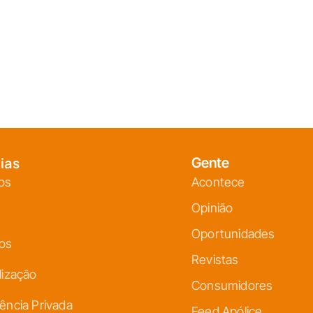
ias
Gente
os
Acontece
Opinião
Oportunidades
ços
Revistas
lização
Consumidores
ência Privada
Feed Apólice