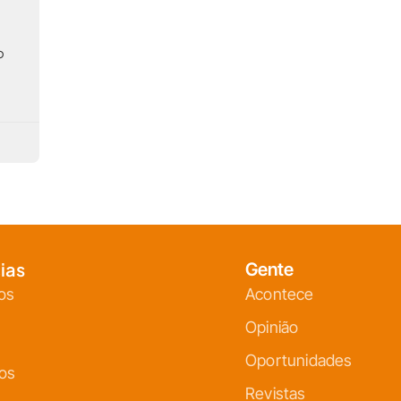
o
ias
Gente
os
Acontece
Opinião
Oportunidades
ços
Revistas