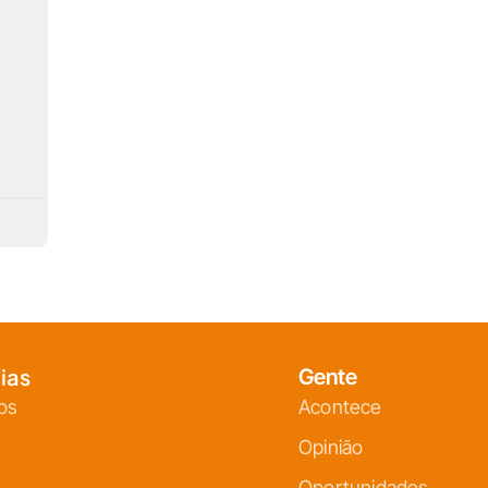
ias
Gente
os
Acontece
Opinião
Oportunidades