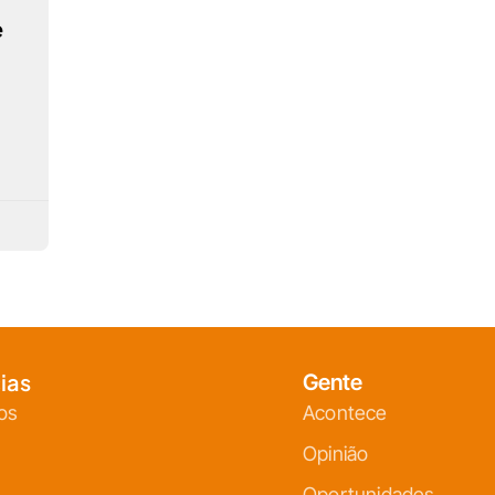
e
ias
Gente
os
Acontece
Opinião
Oportunidades