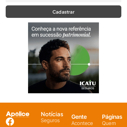
Notícias
Gente
Páginas
Seguros
Acontece
Quem