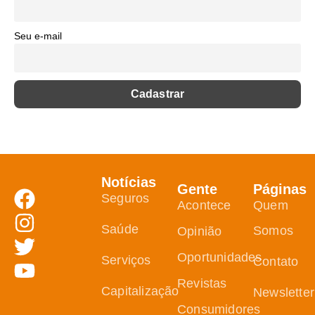
Seu e-mail
Notícias
Gente
Páginas
Seguros
Acontece
Quem
Saúde
Somos
Opinião
Oportunidades
Serviços
Contato
Revistas
Capitalização
Newsletter
Consumidores