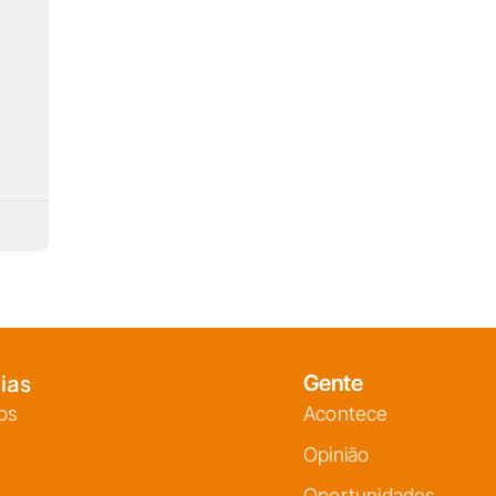
ias
Gente
os
Acontece
Opinião
Oportunidades