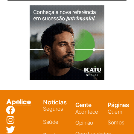
Notícias
Gente
Páginas
Seguros
Acontece
Quem
Saúde
Somos
Opinião
Oportunidades