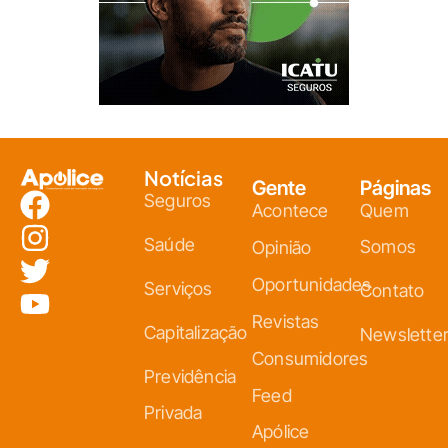
Notícias
Gente
Páginas
Seguros
Acontece
Quem
Saúde
Somos
Opinião
Oportunidades
Serviços
Contato
Revistas
Capitalização
Newslette
Consumidores
Previdência
Feed
Privada
Apólice
Resseguros
30 anos