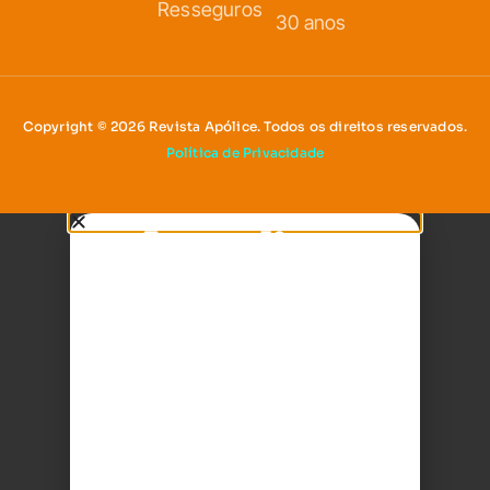
Copyright © 2026 Revista Apólice. Todos os direitos reservados.
Política de Privacidade
Assine nossa Newsletter
Receba as principais notícias, análises e
tendências do mercado de seguros
diretamente no seu e-mail.
Nome
Estamos usando cookies para oferecer a você a melhor experiênci
site.
Seu e-mail
Você pode saber mais sobre quais cookies estamos usando ou desa
em
configurações
.