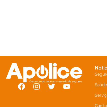
Notíc
Segur
Saúde
Servi
Capita