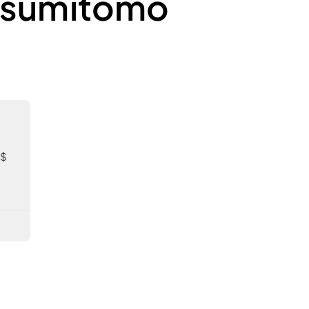
ui sumitomo
R$