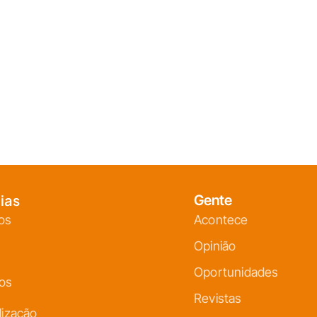
ias
Gente
os
Acontece
Opinião
Oportunidades
ços
Revistas
lização