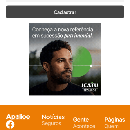
Notícias
Gente
Páginas
Seguros
Acontece
Quem