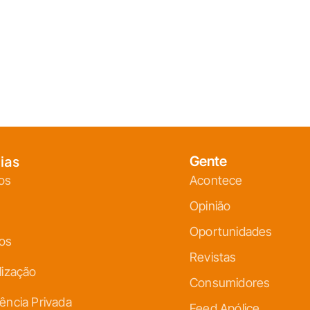
ias
Gente
os
Acontece
Opinião
Oportunidades
ços
Revistas
lização
Consumidores
ência Privada
Feed Apólice