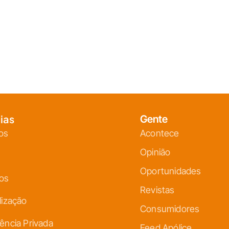
ias
Gente
os
Acontece
Opinião
Oportunidades
ços
Revistas
lização
Consumidores
ência Privada
Feed Apólice