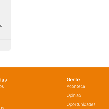
do
ias
Gente
os
Acontece
Opinião
Oportunidades
ços