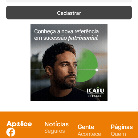
Notícias
Gente
Páginas
Seguros
Acontece
Quem