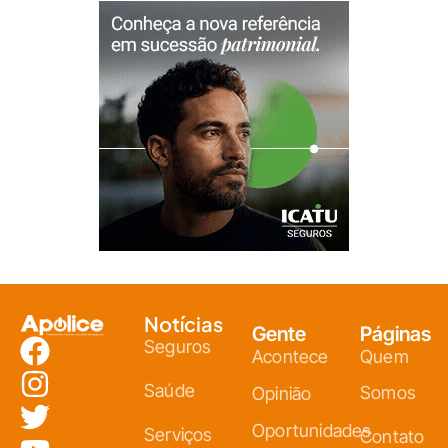
Notícias
Gente
Páginas
Seguros
Acontece
Quem
Saúde
Somos
Opinião
Oportunidades
Serviços
Contato