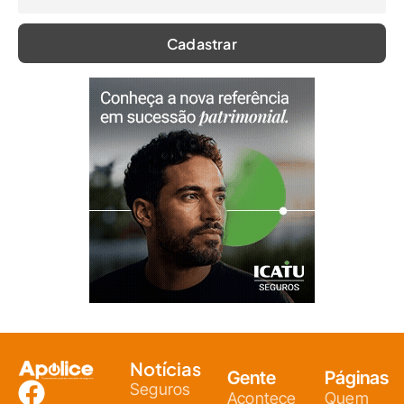
Notícias
Gente
Páginas
Seguros
Acontece
Quem