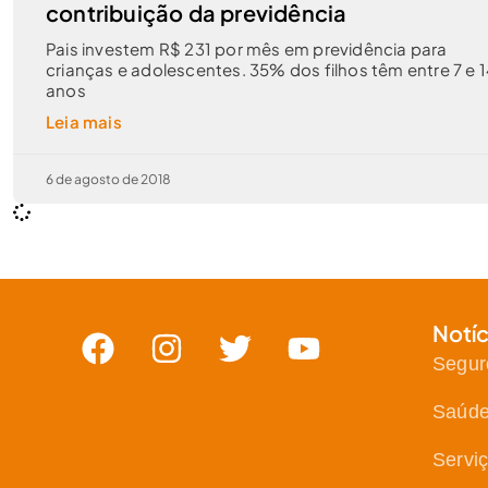
contribuição da previdência
Pais investem R$ 231 por mês em previdência para
crianças e adolescentes. 35% dos filhos têm entre 7 e 1
anos
Leia mais
6 de agosto de 2018
Notíc
Segur
Saúd
Servi