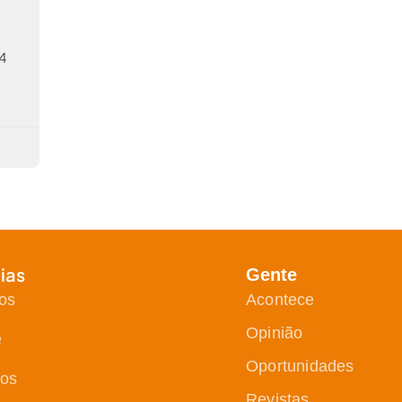
4
ias
Gente
os
Acontece
Opinião
e
Oportunidades
ços
Revistas