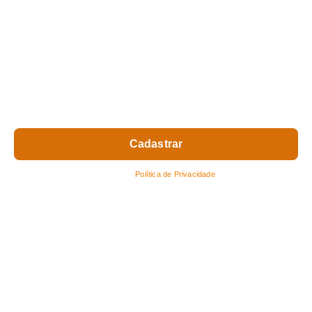
de seguros diretamente no seu e-mail.
Nome
Seu e-mail
Respeitamos sua privacidade.
Leia nossa
Política de Privacidade
.