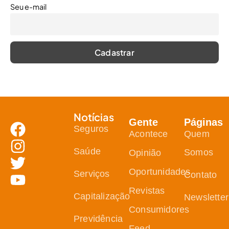
Seu e-mail
Notícias
Gente
Páginas
Seguros
Acontece
Quem
Saúde
Somos
Opinião
Oportunidades
Serviços
Contato
Revistas
Capitalização
Newsletter
Consumidores
Previdência
Feed