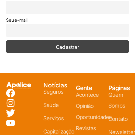
Seu e-mail
Notícias
Gente
Páginas
Seguros
Acontece
Quem
Saúde
Somos
Opinião
Oportunidades
Serviços
Contato
Revistas
Capitalização
Newslette