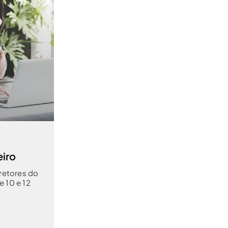
eiro
retores do
 10 e 12