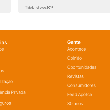
11 de janeiro de 2019
ias
Gente
os
Acontece
Opinião
Oportunidades
ços
Revistas
lização
Consumidores
ência Privada
Feed Apólice
guros
30 anos