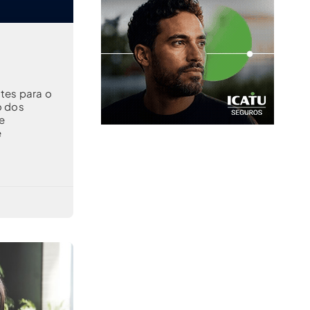
tes para o
o dos
e
e