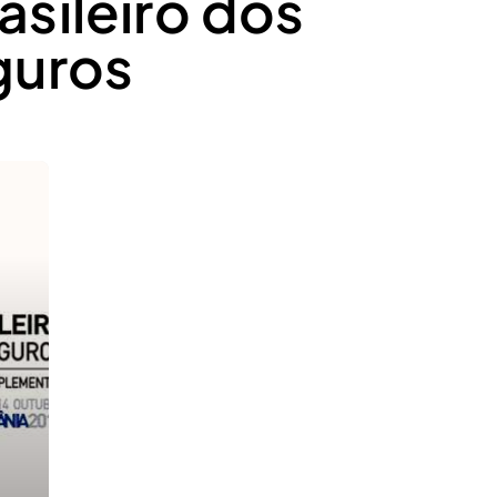
sileiro dos
guros