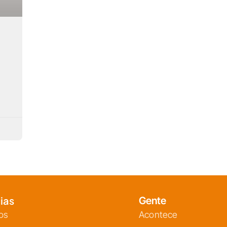
ias
Gente
os
Acontece