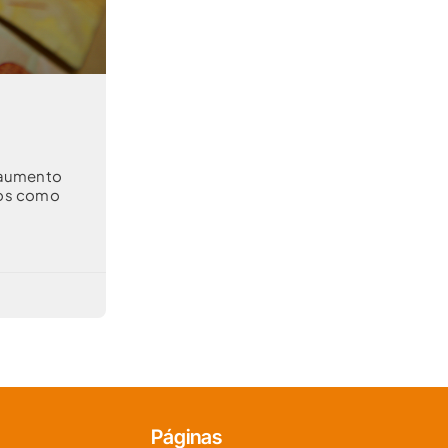
 aumento
mos como
Páginas