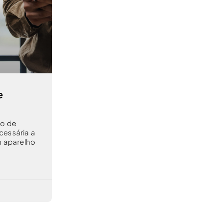
e
ão de
cessária a
m aparelho