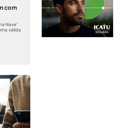
em com
na Nave”
nha válida